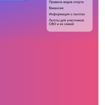
Правила видов спорта
Вакансии
Информация о льготах
Льготы для участников
СВО и их семей